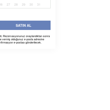
26
27
28
29
30
31
SATIN AL
Rezervasyonunuz onaylandıktan sonra
t:
ze vermiş olduğunuz e-posta adresine
nfirmasyon e-postası gönderilecek.