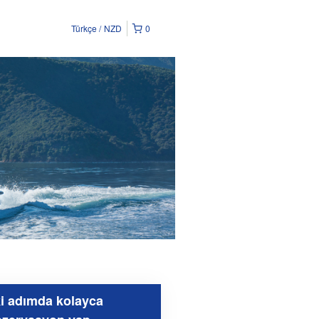
Türkçe
NZD
0
ki adımda kolayca