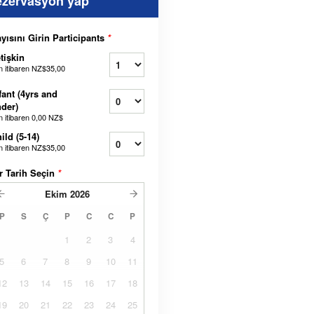
ezervasyon yap
yısını Girin Participants
*
tişkin
n itibaren
NZ$35,00
fant (4yrs and
der)
n itibaren
0,00 NZ$
ild (5-14)
n itibaren
NZ$35,00
r Tarih Seçin
*
Ekim
2026
P
S
Ç
P
C
C
P
1
2
3
4
5
6
7
8
9
10
11
12
13
14
15
16
17
18
19
20
21
22
23
24
25