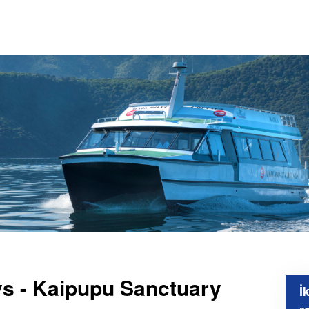
ys - Kaipupu Sanctuary
İ