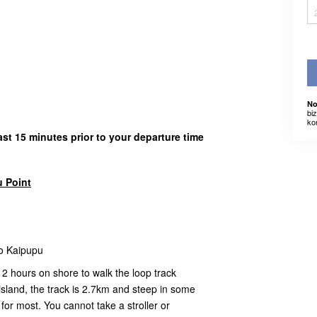
No
bi
ko
east 15 minutes prior to your departure time
u Point
to Kaipupu
 2 hours on shore to walk the loop track
island, the track is 2.7km and steep in some
 for most. You cannot take a stroller or