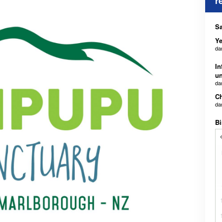
r
Sa
Ye
da
In
un
da
Ch
da
Bi