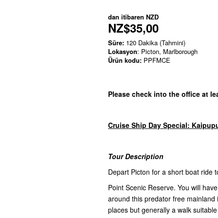
dan itibaren
NZD
NZ$35,00
Süre:
120 Dakika (Tahmini)
Lokasyon
: Picton, Marlborough
Ürün kodu:
PPFMCE
Please check into the office at l
Cruise Ship Day Special: Kaipup
Tour Description
Depart Picton for a short boat ride 
Point Scenic Reserve. You will have
around this predator free mainland 
places but generally a walk suitable